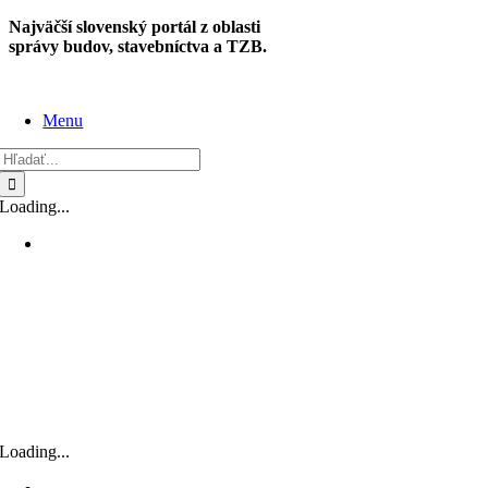
Skip
Najväčší slovenský portál z oblasti
to
správy budov, stavebníctva a TZB.
content
Menu
Hľadať:
Loading...
Loading...