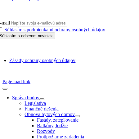
PRIHLÁSIŤ SA NA ODBER
-mail
Súhlasím s podmienkami ochrany osobných údajov
GDPR
Zásady ochrany osobných údajov
SSN 1338-3418 © 2010 – 2025
TZB portál
Page load link
Správa budov
Legislatíva
Finančné riešenia
Obnova bytových domov
Fasády, zatepľovanie
Balkóny, lodžie
Rozvody
Protipožiarne zariadenia