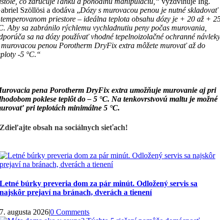
ištole, čo zaručuje ľahkú a pohodlnú manipuláciu,“
vyzdvihuje Ing.
abriel Szöllösi a dodáva „
Dózy s murovacou penou je nutné skladovať
 temperovanom priestore – ideálna teplota obsahu dózy je + 20 až + 2
C. Aby sa zabránilo rýchlemu vychladnutiu peny počas murovania,
dporúča sa na dózy používať vhodné tepelnoizolačné ochranné návleky
 murovacou penou Porotherm DryFix extra môžete murovať až do
eploty -5 °C.“
urovacia pena Porotherm DryFix extra umožňuje murovanie aj pri
lhodobom poklese teplôt do – 5 °C. Na tenkovrstvovú maltu je možné
urovať pri teplotách minimálne 5 °C.
Zdieľajte obsah na sociálnych sieťach!
Letné búrky preveria dom za pár minút. Odložený servis sa
najskôr prejaví na bránach, dverách a tienení
7. augusta 2026
|
0 Comments