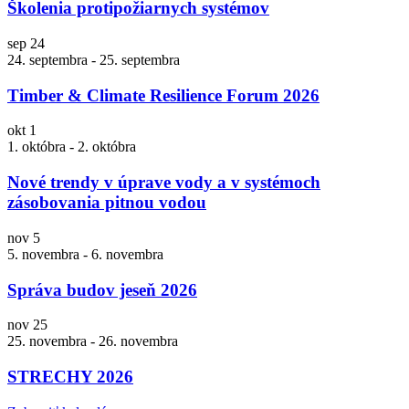
Školenia protipožiarnych systémov
sep
24
24. septembra
-
25. septembra
Timber & Climate Resilience Forum 2026
okt
1
1. októbra
-
2. októbra
Nové trendy v úprave vody a v systémoch
zásobovania pitnou vodou
nov
5
5. novembra
-
6. novembra
Správa budov jeseň 2026
nov
25
25. novembra
-
26. novembra
STRECHY 2026