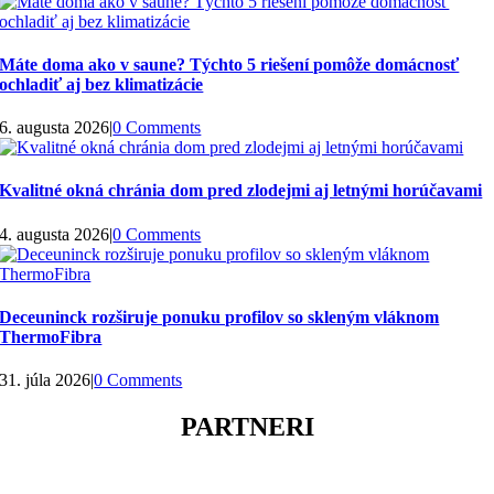
Máte doma ako v saune? Týchto 5 riešení pomôže domácnosť
ochladiť aj bez klimatizácie
6. augusta 2026
|
0 Comments
Kvalitné okná chránia dom pred zlodejmi aj letnými horúčavami
4. augusta 2026
|
0 Comments
Deceuninck rozširuje ponuku profilov so skleným vláknom
ThermoFibra
31. júla 2026
|
0 Comments
PARTNERI