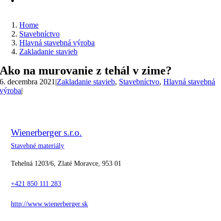
Home
Stavebníctvo
Hlavná stavebná výroba
Zakladanie stavieb
Ako na murovanie z tehál v zime?
6. decembra 2021
|
Zakladanie stavieb
,
Stavebníctvo
,
Hlavná stavebná
výroba
|
Wienerberger s.r.o.
Stavebné materiály
Tehelná 1203/6, Zlaté Moravce, 953 01
+421 850 111 283
http://www.wienerberger.sk