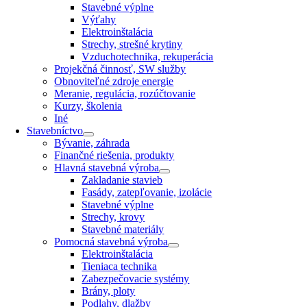
Stavebné výplne
Výťahy
Elektroinštalácia
Strechy, strešné krytiny
Vzduchotechnika, rekuperácia
Projekčná činnosť, SW služby
Obnoviteľné zdroje energie
Meranie, regulácia, rozúčtovanie
Kurzy, školenia
Iné
Stavebníctvo
Bývanie, záhrada
Finančné riešenia, produkty
Hlavná stavebná výroba
Zakladanie stavieb
Fasády, zatepľovanie, izolácie
Stavebné výplne
Strechy, krovy
Stavebné materiály
Pomocná stavebná výroba
Elektroinštalácia
Tieniaca technika
Zabezpečovacie systémy
Brány, ploty
Podlahy, dlažby