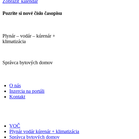
Zobraziť kalendár
Pozrite si nové číslo časopisu
Plynár – vodár – kúrenár +
klimatizácia
Správca bytových domov
PORTÁLI
O nás
Inzercia na portáli
Kontakt
ČASOPISY
VOČ
Plynár vodár kúrenár + klimatizácia
Správca bytových domov