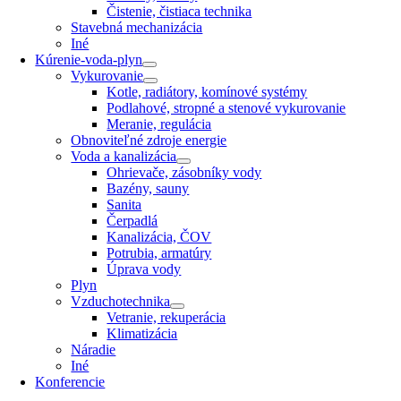
Čistenie, čistiaca technika
Stavebná mechanizácia
Iné
Kúrenie-voda-plyn
Vykurovanie
Kotle, radiátory, komínové systémy
Podlahové, stropné a stenové vykurovanie
Meranie, regulácia
Obnoviteľné zdroje energie
Voda a kanalizácia
Ohrievače, zásobníky vody
Bazény, sauny
Sanita
Čerpadlá
Kanalizácia, ČOV
Potrubia, armatúry
Úprava vody
Plyn
Vzduchotechnika
Vetranie, rekuperácia
Klimatizácia
Náradie
Iné
Konferencie