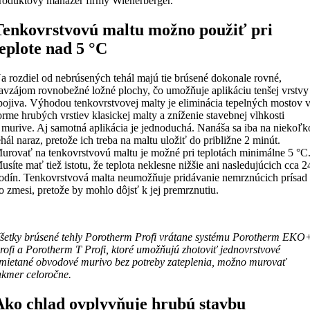
roduktový manažér firmy Wienerberger.
Tenkovrstvovú maltu možno použiť pri
teplote nad 5 °C
a rozdiel od nebrúsených tehál majú tie brúsené dokonale rovné,
avzájom rovnobežné ložné plochy, čo umožňuje aplikáciu tenšej vrstvy
pojiva. Výhodou tenkovrstvovej malty je eliminácia tepelných mostov 
orme hrubých vrstiev klasickej malty a zníženie stavebnej vlhkosti
 murive. Aj samotná aplikácia je jednoduchá. Nanáša sa iba na niekoľk
ehál naraz, pretože ich treba na maltu uložiť do približne 2 minút.
urovať na tenkovrstvovú maltu je možné pri teplotách minimálne 5 °C
usíte mať tiež istotu, že teplota neklesne nižšie ani nasledujúcich cca 2
odín. Tenkovrstvová malta neumožňuje pridávanie nemrznúcich prísad
o zmesi, pretože by mohlo dôjsť k jej premrznutiu.
šetky brúsené tehly Porotherm Profi vrátane systému Porotherm EKO
rofi a Porotherm T Profi, ktoré umožňujú zhotoviť jednovrstvové
mietané obvodové murivo bez potreby zateplenia, možno murovať
akmer celoročne.
Ako chlad ovplyvňuje hrubú stavbu