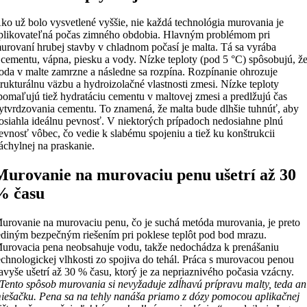
ko už bolo vysvetlené vyššie, nie každá technológia murovania je
plikovateľná počas zimného obdobia. Hlavným problémom pri
urovaní hrubej stavby v chladnom počasí je malta. Tá sa vyrába
 cementu, vápna, piesku a vody. Nízke teploty (pod 5 °C) spôsobujú, ž
oda v malte zamrzne a následne sa rozpína. Rozpínanie ohrozuje
trukturálnu väzbu a hydroizolačné vlastnosti zmesi. Nízke teploty
pomaľujú tiež hydratáciu cementu v maltovej zmesi a predlžujú čas
ytvrdzovania cementu. To znamená, že malta bude dlhšie tuhnúť, aby
osiahla ideálnu pevnosť. V niektorých prípadoch nedosiahne plnú
evnosť vôbec, čo vedie k slabému spojeniu a tiež ku konštrukcii
áchylnej na praskanie.
Murovanie na murovaciu penu ušetrí až 30
% času
urovanie na murovaciu penu, čo je suchá metóda murovania, je preto
ediným bezpečným riešením pri poklese teplôt pod bod mrazu.
urovacia pena neobsahuje vodu, takže nedochádza k prenášaniu
echnologickej vlhkosti zo spojiva do tehál. Práca s murovacou penou
avyše ušetrí až 30 % času, ktorý je za nepriaznivého počasia vzácny.
Tento spôsob murovania si nevyžaduje zdĺhavú prípravu malty, teda an
iešačku. Pena sa na tehly nanáša priamo z dózy pomocou aplikačnej