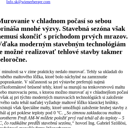
Info.sk@wienerberger.com
Murovanie v chladnom počasí so sebou
prináša mnohé výzvy. Stavebná sezóna však
nemusí skončiť s príchodom prvých mrazov.
Vďaka moderným stavebným technológiám
je možné realizovať tehlové stavby takmer
celoročne.
 minulosti sa v zime prakticky nedalo murovať. Tehly sa ukladali do
rubého maltového lôžka, ktoré bolo náchylné na zamrznutie
 popraskanie. V súčasnosti sa pri výstavbe preferujú najmä
eľkoformátové brúsené tehly, ktoré sa murujú na tenkovrstvovú maltu
lebo murovaciu penu, s ktorou možno murovať aj v chladnejšom počasí
však aj pri týchto moderných murovacích technológiách si založenie
rvého radu tehál naďalej vyžaduje maltové lôžko klasickej hrúbky.
xistujú však špeciálne malty, ktoré umožňujú založenie hrubej stavby z
ehál aj pri poklese teploty pod 0 °C.
„So zimnou zakladacou maltou
orotherm Profi AM-W môžete položiť prvý rad tehál až do teploty – 5
C, čo radikálne predĺži stavebnú sezónu,“
hovorí Ing. Gabriel Szöllösi,