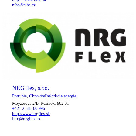
nibe@nibe.cz
NRG flex, s.r.o.
Potrubia
,
Obnoviteľné zdroje energie
Moyzesova 2/B, Pezinok, 902 01
+421 2 381 00 996
http://www.nrgflex.sk
info@nrgflex.sk