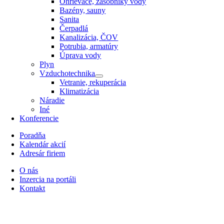
Ohrievače, zásobníky vody
Bazény, sauny
Sanita
Čerpadlá
Kanalizácia, ČOV
Potrubia, armatúry
Úprava vody
Plyn
Vzduchotechnika
Vetranie, rekuperácia
Klimatizácia
Náradie
Iné
Konferencie
Poradňa
Kalendár akcií
Adresár firiem
O nás
Inzercia na portáli
Kontakt