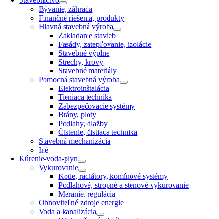
Stavebníctvo
Bývanie, záhrada
Finančné riešenia, produkty
Hlavná stavebná výroba
Zakladanie stavieb
Fasády, zatepľovanie, izolácie
Stavebné výplne
Strechy, krovy
Stavebné materiály
Pomocná stavebná výroba
Elektroinštalácia
Tieniaca technika
Zabezpečovacie systémy
Brány, ploty
Podlahy, dlažby
Čistenie, čistiaca technika
Stavebná mechanizácia
Iné
Kúrenie-voda-plyn
Vykurovanie
Kotle, radiátory, komínové systémy
Podlahové, stropné a stenové vykurovanie
Meranie, regulácia
Obnoviteľné zdroje energie
Voda a kanalizácia