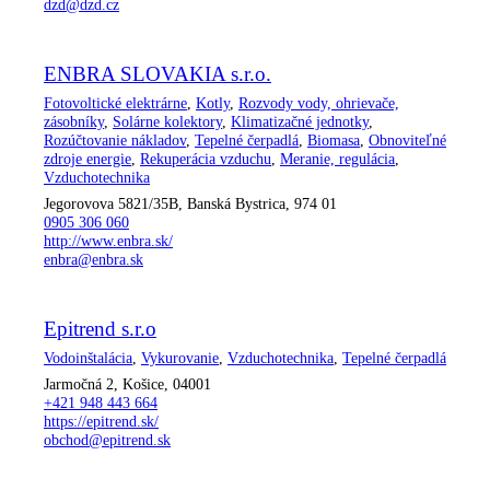
dzd@dzd.cz
ENBRA SLOVAKIA s.r.o.
Fotovoltické elektrárne
,
Kotly
,
Rozvody vody, ohrievače,
zásobníky
,
Solárne kolektory
,
Klimatizačné jednotky
,
Rozúčtovanie nákladov
,
Tepelné čerpadlá
,
Biomasa
,
Obnoviteľné
zdroje energie
,
Rekuperácia vzduchu
,
Meranie, regulácia
,
Vzduchotechnika
Jegorovova 5821/35B, Banská Bystrica, 974 01
0905 306 060
http://www.enbra.sk/
enbra@enbra.sk
Epitrend s.r.o
Vodoinštalácia
,
Vykurovanie
,
Vzduchotechnika
,
Tepelné čerpadlá
Jarmočná 2, Košice, 04001
+421 948 443 664
https://epitrend.sk/
obchod@epitrend.sk