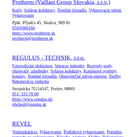
Protherm (Vaillant Group Slovakia, s.r.o.)
Kotly
,
Solárne kolektory
,
Tepelné čerpadlá
,
Vykurovacie telesá
,
Vykurovanie
Pplk. Pľjušťa 45, Skalica, 909 01
034/6966166
https://www.protherm.sk
protherm@protherm.sk
REGULUS - TECHNIK, s.r.o.
Fotovoltické elektrárne
,
Vetracie jednotky
,
Rozvody vody,
ohrievače, zásobníky
,
Solárne kolektory
,
Komínové systémy,
komíny
,
Tepelné čerpadlá
,
Obnoviteľné zdroje energie
,
Služby
,
Rekuperácia vzduchu
Strojnícka 7G/14147, Prešov, 08001
051/ 333 70 00
https://www.regulus.sk/
obchod@regulus.sk
REVEL
Vodoinštalácia
,
Vykurovanie
,
Podlahové vykurovanie
,
Potrubia,