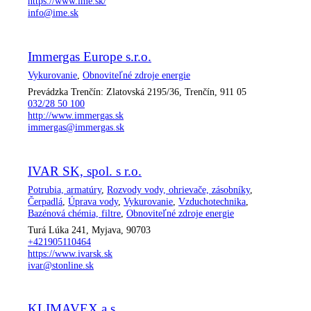
https://www.ime.sk/
info@ime.sk
Immergas Europe s.r.o.
Vykurovanie
,
Obnoviteľné zdroje energie
Prevádzka Trenčín: Zlatovská 2195/36, Trenčín, 911 05
032/28 50 100
http://www.immergas.sk
immergas@immergas.sk
IVAR SK, spol. s r.o.
Potrubia, armatúry
,
Rozvody vody, ohrievače, zásobníky
,
Čerpadlá
,
Úprava vody
,
Vykurovanie
,
Vzduchotechnika
,
Bazénová chémia, filtre
,
Obnoviteľné zdroje energie
Turá Lúka 241, Myjava, 90703
+421905110464
https://www.ivarsk.sk
ivar@stonline.sk
KLIMAVEX a.s.