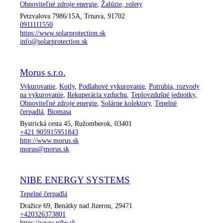
Obnoviteľné zdroje energie
,
Žalúzie, rolety
Petzvalova 7986/15A, Trnava, 91702
0911111550
https://www.solarprotection.sk
info@solarprotection.sk
Morus s.r.o.
Vykurovanie
,
Kotly
,
Podlahové vykurovanie
,
Potrubia, rozvody
na vykurovanie
,
Rekuperácia vzduchu
,
Teplovzdušné jednotky
,
Obnoviteľné zdroje energie
,
Solárne kolektory
,
Tepelné
čerpadlá
,
Biomasa
Bystrická cesta 45, Ružomberok, 03401
+421 905915951843
http://www.morus.sk
morus@morus.sk
NIBE ENERGY SYSTEMS
Tepelné čerpadlá
Dražice 69, Benátky nad Jizerou, 29471
+420326373801
https://www.nibe.sk