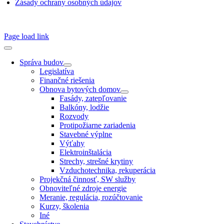
Zásady ochrany osobných údajov
SSN 1338-3418 © 2010 – 2025
TZB portál
Page load link
Správa budov
Legislatíva
Finančné riešenia
Obnova bytových domov
Fasády, zatepľovanie
Balkóny, lodžie
Rozvody
Protipožiarne zariadenia
Stavebné výplne
Výťahy
Elektroinštalácia
Strechy, strešné krytiny
Vzduchotechnika, rekuperácia
Projekčná činnosť, SW služby
Obnoviteľné zdroje energie
Meranie, regulácia, rozúčtovanie
Kurzy, školenia
Iné