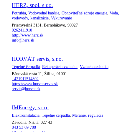
HERZ, spol. s r.o.
Potrubia
,
Vodovodné batérie
,
Obnoviteľné zdroje energie
,
Voda,
vodovody, kanalizácie
,
Vykurovanie
Priemyselná 3131, Bernolákovo, 90027
0262411910
http://www.herz.sk
info@herz.sk
HORVÁT servis, s.r.o.
Tepelné čerpadlá
,
Rekuperácia vzduchu
,
Vzduchotechnika
Bánovská cesta 11, Žilina, 01001
+421911514802
https://www.horvatservis.sk
servis@horvat.sk
IMEnergy, s.r.o.
Elektroinštalácia
,
Tepelné čerpadlá
,
Meranie, regulácia
Závodná, Nižná, 027 43
043 53 09 700