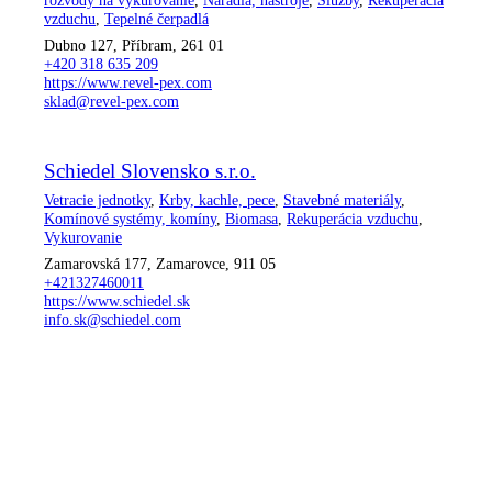
rozvody na vykurovanie
,
Náradia, nástroje
,
Služby
,
Rekuperácia
vzduchu
,
Tepelné čerpadlá
Dubno 127, Příbram, 261 01
+420 318 635 209
https://www.revel-pex.com
sklad@revel-pex.com
Schiedel Slovensko s.r.o.
Vetracie jednotky
,
Krby, kachle, pece
,
Stavebné materiály
,
Komínové systémy, komíny
,
Biomasa
,
Rekuperácia vzduchu
,
Vykurovanie
Zamarovská 177, Zamarovce, 911 05
+421327460011
https://www.schiedel.sk
info.sk@schiedel.com