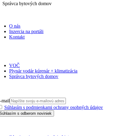
Správca bytových domov
PORTÁLI
O nás
Inzercia na portáli
Kontakt
ČASOPISY
VOČ
Plynár vodár kúrenár + klimatizácia
Správca bytových domov
PRIHLÁSIŤ SA NA ODBER
-mail
Súhlasím s podmienkami ochrany osobných údajov
GDPR