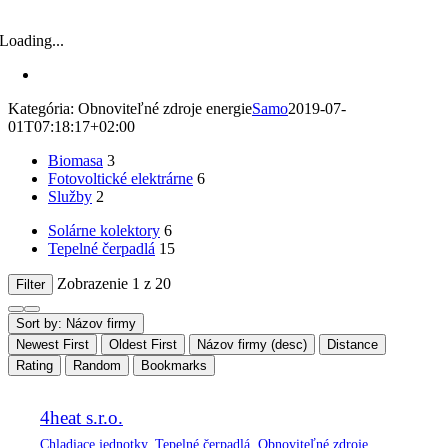
Loading...
Kategória: Obnoviteľné zdroje energie
Samo
2019-07-
01T07:18:17+02:00
Biomasa
3
Fotovoltické elektrárne
6
Služby
2
Solárne kolektory
6
Tepelné čerpadlá
15
Zobrazenie 1 z 20
Filter
Sort by: Názov firmy
Newest First
Oldest First
Názov firmy (desc)
Distance
Rating
Random
Bookmarks
4heat s.r.o.
Chladiace jednotky
,
Tepelné čerpadlá
,
Obnoviteľné zdroje