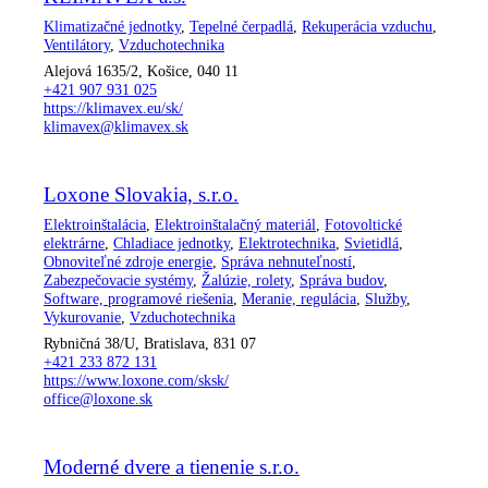
Klimatizačné jednotky
,
Tepelné čerpadlá
,
Rekuperácia vzduchu
,
Ventilátory
,
Vzduchotechnika
Alejová 1635/2, Košice, 040 11
+421 907 931 025
https://klimavex.eu/sk/
klimavex@klimavex.sk
Loxone Slovakia, s.r.o.
Elektroinštalácia
,
Elektroinštalačný materiál
,
Fotovoltické
elektrárne
,
Chladiace jednotky
,
Elektrotechnika
,
Svietidlá
,
Obnoviteľné zdroje energie
,
Správa nehnuteľností
,
Zabezpečovacie systémy
,
Žalúzie, rolety
,
Správa budov
,
Software, programové riešenia
,
Meranie, regulácia
,
Služby
,
Vykurovanie
,
Vzduchotechnika
Rybničná 38/U, Bratislava, 831 07
+421 233 872 131
https://www.loxone.com/sksk/
office@loxone.sk
Moderné dvere a tienenie s.r.o.