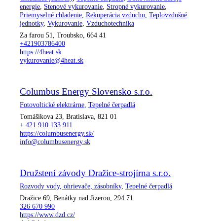
energie
,
Stenové vykurovanie
,
Stropné vykurovanie
,
Priemyselné chladenie
,
Rekuperácia vzduchu
,
Teplovzdušné
jednotky
,
Vykurovanie
,
Vzduchotechnika
Za farou 51, Troubsko, 664 41
+421903786400
https://4heat.sk
vykurovanie@4heat.sk
Columbus Energy Slovensko s.r.o.
Fotovoltické elektrárne
,
Tepelné čerpadlá
Tomášikova 23, Bratislava, 821 01
+ 421 910 133 911
https://columbusenergy.sk/
info@columbusenergy.sk
Družstení závody Dražice-strojírna s.r.o.
Rozvody vody, ohrievače, zásobníky
,
Tepelné čerpadlá
Dražice 69, Benátky nad Jizerou, 294 71
326 670 990
https://www.dzd.cz/