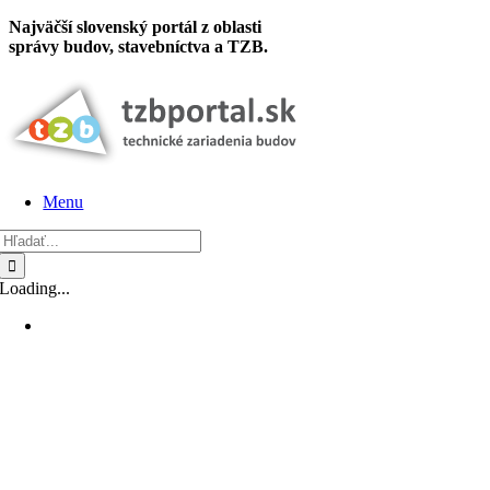
Skip
Najväčší slovenský portál z oblasti
to
správy budov, stavebníctva a TZB.
content
Menu
Hľadať:
Loading...